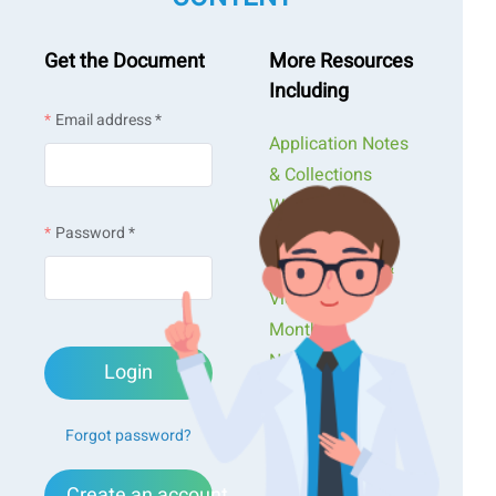
Get the Document
More Resources
Including
Email address *
Application Notes
& Collections
Webinars &
Password *
Workshops
Presentations &
Videos
Monthly
Newsletters
Login
Exclusive Events...
Forgot password?
Create an account