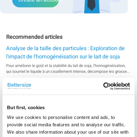
Recommended articles
Analyse de la taille des particules : Exploration de
l'impact de l'homogénéisation sur le lait de soja
Pour améliorer le goût et la stabilité du lait de soja, l'homogénéisation,
qui soumet le liquide à un cisaillement intense, décompose les grosses
particules de globules gras et les grappes de protéines, est une étape
cruciale du processus de fabrication. Bettersize peut fournir l'analyse
Détermination du potentiel zêta moyen et de la
des particules de lait de soja en combinant deux...
distribution des boues d'électrodes de batterie
Cette note d'application présente une étude sur la détermination du
But first, cookies
potentiel zêta d'une boue d'électrode de batterie dispersée dans un
solvant NMP. L'expérience a utilisé le BeNano pour mesurer le potentiel
We use cookies to personalise content and ads, to
zêta de quatre échantillons différents. Les résultats ont montré que tous
provide social media features and to analyse our traffic.
Contrôle des caractéristiques de la poudre de lait
les échantillons avaient un potentiel zêta négatif, ce qui ...
We also share information about your use of our site with
Détecter les propriétés du lait en poudre à l'aide d'un analyseur de