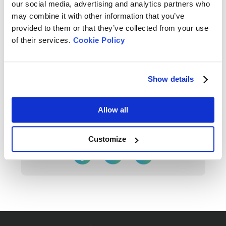
our social media, advertising and analytics partners who
caractéristiques des poudres. Cette note explore les différences entre le
may combine it with other information that you’ve
lait écrémé et le lait entier en poudre dues à la teneur en matière grasse.
provided to them or that they’ve collected from your use
of their services.
Cookie Policy
Rate this article
Show details
Allow all
Share On
Customize