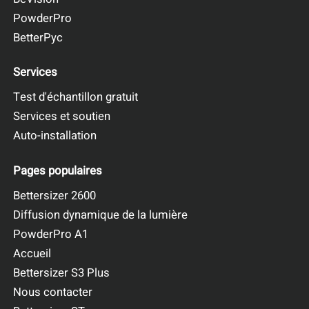
PowderPro
BetterPyc
Services
Test d'échantillon gratuit
Services et soutien
Auto-installation
Pages populaires
Bettersizer 2600
Diffusion dynamique de la lumière
Figure 2. Images de la caméra extraites de la liste des particules
PowderPro A1
individuelles d'une poudre abrasive grossière (entre 500 et 200
Accueil
µm environ).
Bettersizer S3 Plus
Nous contacter