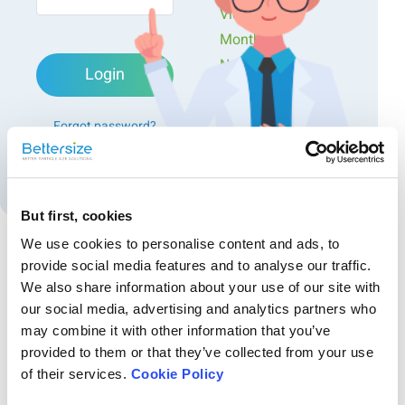
Videos
Monthly
Newsletters
Login
Exclusive Events...
Forgot password?
Create an account
But first, cookies
Figure 1. Courbes de volume cumulé de la taille des particules des
We use cookies to personalise content and ads, to
poudres de corindon fines, moyennes et grossières en utilisant la
provide social media features and to analyse our traffic.
technique de combinaison.
Recommended articles
We also share information about your use of our site with
our social media, advertising and analytics partners who
Détermination du comportement rhéologique d'une
may combine it with other information that you’ve
Tableau 1. Paramètres critiques pour la caractérisation des
solution de saccharose à l'aide du BeNano 180
provided to them or that they’ve collected from your use
poudres abrasives de la figure 4
Zeta
Cette note d'application utilise la microrhéologie par diffusion
of their services.
Cookie Policy
dynamique de la lumière pour mesurer les déplacements quadratiques
moyens (DMS) des particules traceuses dans les solutions et obtenir