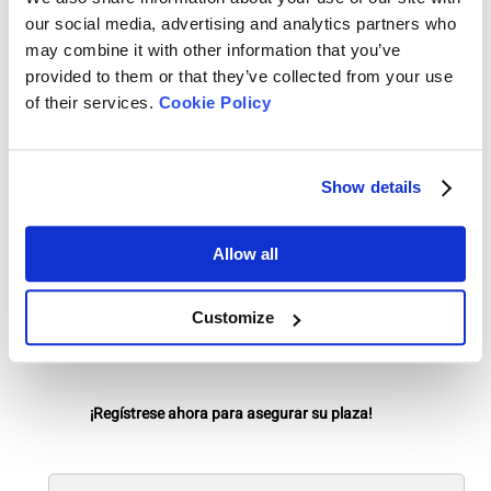
¿Quién debe asistir?
our social media, advertising and analytics partners who
may combine it with other information that you’ve
Este seminario web beneficiará a
provided to them or that they’ve collected from your use
principiantes y profesionales de la
of their services.
Cookie Policy
investigación, el desarrollo, el procesamiento
o el control de calidad que adquieran
conocimientos sobre la caracterización
farmacéutica exhaustiva o que deseen
Show details
refrescar y ampliar los conocimientos
existentes. Además, aquellos que busquen
sugerencias para otros posibles usos de la
Allow all
caracterización del tamaño de las partículas,
así como la estabilidad de las suspensiones
Customize
farmacéuticas, deberían asistir a este
seminario web.
¡Regístrese ahora para asegurar su plaza!