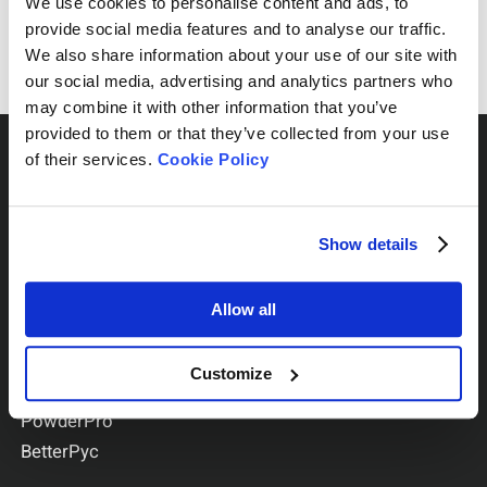
We use cookies to personalise content and ads, to
Create an account
provide social media features and to analyse our traffic.
We also share information about your use of our site with
our social media, advertising and analytics partners who
may combine it with other information that you’ve
provided to them or that they’ve collected from your use
of their services.
Cookie Policy
Show details
Por serie
BeNano
Allow all
Bettersizer
BeDensi
Customize
BeVision
PowderPro
BetterPyc