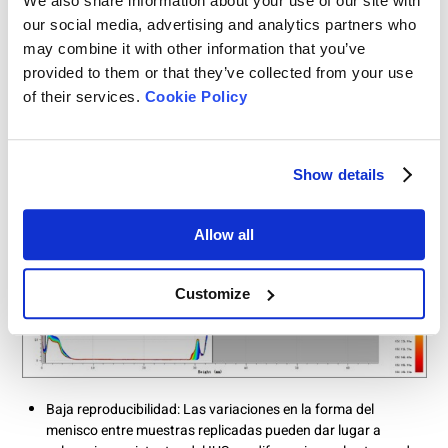
We also share information about your use of our site with
sedimentación).
our social media, advertising and analytics partners who
Clasificación incorrecta de la inestabilidad: Si el menisco
may combine it with other information that you’ve
desciende debido a la evaporación o a cambios de
temperatura, el software puede interpretarlo como
provided to them or that they’ve collected from your use
sedimentación de la muestra, lo que sobreestima indicadores
of their services.
Cookie Policy
clave como el Índice de Inestabilidad (I
).
US
Show details
Allow all
Customize
Baja reproducibilidad: Las variaciones en la forma del
menisco entre muestras replicadas pueden dar lugar a