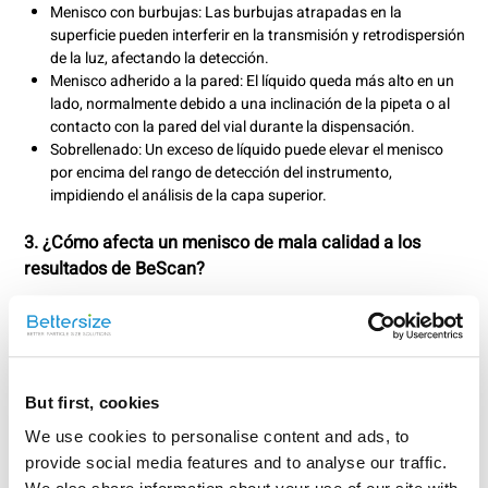
Menisco con burbujas: Las burbujas atrapadas en la
superficie pueden interferir en la transmisión y retrodispersión
de la luz, afectando la detección.
Menisco adherido a la pared: El líquido queda más alto en un
lado, normalmente debido a una inclinación de la pipeta o al
contacto con la pared del vial durante la dispensación.
Sobrellenado: Un exceso de líquido puede elevar el menisco
por encima del rango de detección del instrumento,
impidiendo el análisis de la capa superior.
3. ¿Cómo afecta un menisco de mala calidad a los
resultados de BeScan
?
Un menisco mal formado puede generar artefactos ópticos y
errores de medición, afectando tanto a los resultados cualitativos
como cuantitativos
But first, cookies
Señales falsas: Las irregularidades o las burbujas pueden
refractar o dispersar la luz, generando “picos fantasma” que
We use cookies to personalise content and ads, to
pueden interpretarse erróneamente como fenómenos reales
provide social media features and to analyse our traffic.
de inestabilidad (por ejemplo, agregación de partículas o