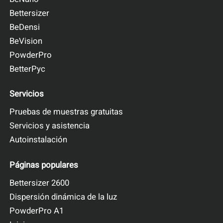
Comparación del análisis
Bettersizer
granulométrico por difracción láser en
BeDensi
Bettersizer 2600 y el análisis de imagen
BeVision
PowderPro
BetterPyc
Servicios
Pruebas de muestras gratuitas
Servicios y asistencia
Autoinstalación
Páginas populares
Figura.4 Comparación del análisis de difracción láser y el análisis
Bettersizer 2600
de imagen en el tamaño de partícula D10, D50 y D97 en la
Dispersión dinámica de la luz
muestra A
PowderPro A1