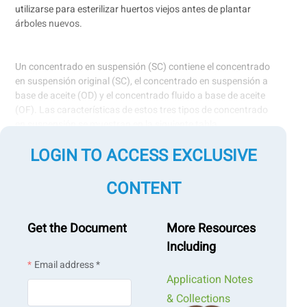
utilizarse para esterilizar huertos viejos antes de plantar
árboles nuevos.
Un concentrado en suspensión (SC) contiene el concentrado
en suspensión original (SC), el concentrado en suspensión a
base de aceite (OD) y el concentrado fluido a base de aceite
(OF). Las características de estos tres tipos de concentrado
en suspensión se muestran en la siguiente tabla.
LOGIN TO ACCESS EXCLUSIVE
CONTENT
Get the Document
More Resources
Including
Email address *
Application Notes
& Collections