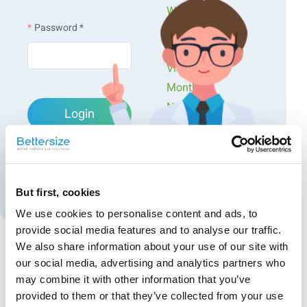
Webinars &
Password *
Workshops
Presentations &
Videos
Monthly
Figura.1 Dosificación de plaguicidas del concentrado en
Newsletters
Login
suspensión (SC)
Exclusive Events...
Forgot password?
Create an account
But first, cookies
We use cookies to personalise content and ads, to
provide social media features and to analyse our traffic.
We also share information about your use of our site with
our social media, advertising and analytics partners who
Recommended articles
Tabla. 1 Características de la dosificación de plaguicidas SC, OD
may combine it with other information that you’ve
y OF
Investigación de la agregación de anticuerpos y del
provided to them or that they’ve collected from your use