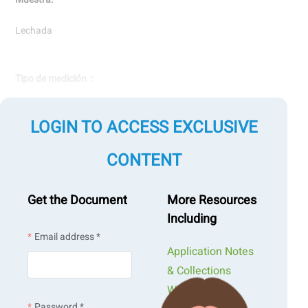
Lechada
Tipo de medición：
Características del polvo
LOGIN TO ACCESS EXCLUSIVE
CONTENT
Medición por tecnología：
Método de desplazamiento de gas
Get the Document
More Resources
Including
Email address *
Application Notes
& Collections
Webinars &
Password *