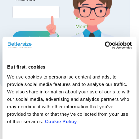
Workshops
Presentations &
Videos
Monthly
Newsletters
Login
Exclusive Events...
Forgot password?
But first, cookies
Create an account
We use cookies to personalise content and ads, to
provide social media features and to analyse our traffic.
We also share information about your use of our site with
our social media, advertising and analytics partners who
may combine it with other information that you’ve
Recommended articles
provided to them or that they’ve collected from your use
Mejora de la eficiencia en la medición de la
of their services.
Cookie Policy
concentración de sedimentos en suspensión con